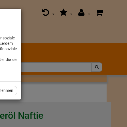
r soziale
ußerdem
ür soziale
er die sie
rnehmen
eröl Naftie