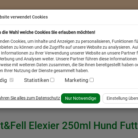
bsite verwendet Cookies
n die Wahl welche Cookies Sie erlauben möchten!
nden Cookies, um Inhalte und Anzeigen zu personalisieren, Funktionen fü
bieten zu können und die Zugriffe auf unsere Website zu analysieren. A
 Informationen zu Ihrer Verwendung unserer Website an unsere Partner f
erbung und Analysen weiter. Unsere Partner führen diese Informationen
weise mit weiteren Daten zusammen, die Sie ihnen bereitgestellt haben od
n Ihrer Nutzung der Dienste gesammelt haben.
dig
Statistiken
Marketing
inder
Service FAQ
Verkäufer vor Ort
fahren Sie alles zum Datenschutz
Nur Notwendige
Einstellung übe
t&Fell Elexier 250ml Hund Futt