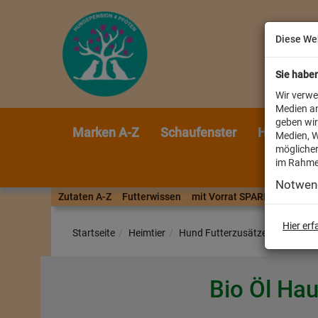
Diese We
Sie habe
Wir verwe
Medien an
geben wir
Marken A-Z
Schaufenster
Heimtier
Medien, W
möglicher
im Rahme
Notwen
Zutaten A-Z
Futterwissen
mit Vorrat SPAREN
AllesF
Hier er
Startseite
Heimtier
Hund Futterzusätze
Bio Öl Hau