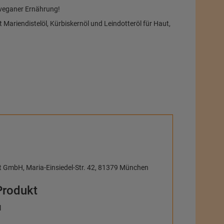
i veganer Ernährung!
 Mariendistelöl, Kürbiskernöl und Leindotteröl für Haut,
st GmbH, Maria-Einsiedel-Str. 42, 81379 München
Produkt
l