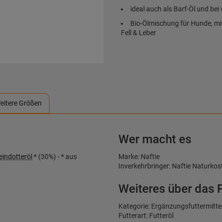
ideal auch als Barf-Öl und be
Bio-Ölmischung für Hunde, mit
Fell & Leber
eitere Größen
Wer macht es
eindotteröl
* (30%) - * aus
Marke: Naftie
Inverkehrbringer: Naftie Naturko
Weiteres über das 
Kategorie: Ergänzungsfuttermitte
Futterart: Futteröl