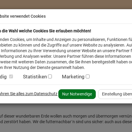
bsite verwendet Cookies
n die Wahl welche Cookies Sie erlauben möchten!
nden Cookies, um Inhalte und Anzeigen zu personalisieren, Funktionen fü
bieten zu können und die Zugriffe auf unsere Website zu analysieren. A
 Informationen zu Ihrer Verwendung unserer Website an unsere Partner f
erbung und Analysen weiter. Unsere Partner führen diese Informationen
weise mit weiteren Daten zusammen, die Sie ihnen bereitgestellt haben od
n Ihrer Nutzung der Dienste gesammelt haben.
dig
Statistiken
Marketing
inder
Service FAQ
Verkäufer vor Ort
fahren Sie alles zum Datenschutz
Nur Notwendige
Einstellung übe
le auf dieser wunderbaren Erde wollen auch morgen und übermorgen vernünf
d zerstört haben. Wir die futternachbar´n sind uns sicher: auch aus dies