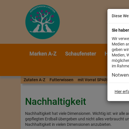
Diese We
Sie habe
Wir verwe
Medien an
geben wir
Marken A-Z
Schaufenster
Heimtier
Medien, W
möglicher
im Rahme
Notwen
Zutaten A-Z
Futterwissen
mit Vorrat SPAREN
AllesF
Hier er
Nachhaltigkeit
Nachhaltigkeit hat viele Dimensionen. Wichtig ist: wir al
gepflegten Erdball übergeben und nicht alles verbraucht un
Nachhaltigkeit in vielen Dimensionen anzubieten.