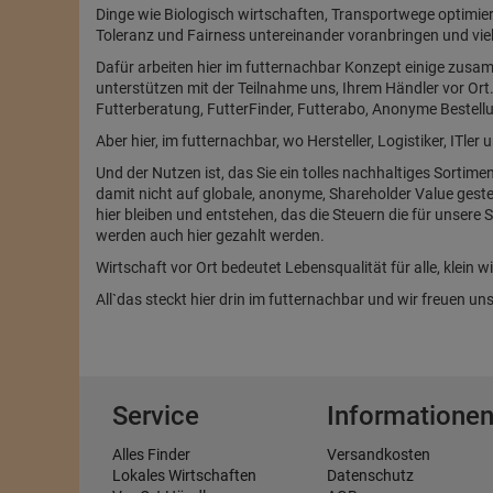
Dinge wie Biologisch wirtschaften, Transportwege optimier
Toleranz und Fairness untereinander voranbringen und viel
Dafür arbeiten hier im futternachbar Konzept einige zusa
unterstützen mit der Teilnahme uns, Ihrem Händler vor Ort
Futterberatung, FutterFinder, Futterabo, Anonyme Bestellu
Aber hier, im futternachbar, wo Hersteller, Logistiker, ITl
Und der Nutzen ist, das Sie ein tolles nachhaltiges Sortime
damit nicht auf globale, anonyme, Shareholder Value geste
hier bleiben und entstehen, das die Steuern die für unser
werden auch hier gezahlt werden.
Wirtschaft vor Ort bedeutet Lebensqualität für alle, klein wi
All`das steckt hier drin im futternachbar und wir freuen 
Service
Informatione
Alles Finder
Versandkosten
Lokales Wirtschaften
Datenschutz