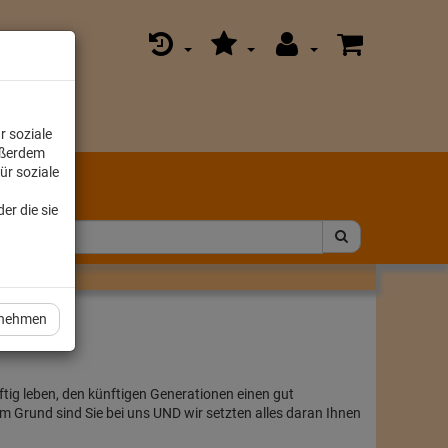
r soziale
ußerdem
ür soziale
er die sie
rnehmen
tig leben, den künftigen Generationen einen gut
em Grund sind Sie bei uns UND wir setzten alles daran Ihnen