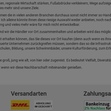
en, regionale Wirtschaft stärken, Fußabdrücke verkleinern, Wege aufzeig
es mehr sind unsere Ziele.
mmen die in vielen anderen Branchen durchaus sonst nicht immer so Hand 
. Ich alleine könnte Ihnen diese riesige Auswahl weder anbieten, noch na
ng und vieles mehr wäre für mich nicht entwickelbar.
er und wir die Händler vor Ort zusammenhalten und arbeiten wird das möglic
nt erhalten können, das Sie dieses vor Ort kaufen (denn auch wenn es Ihne
uerte Unternehmen zurückgreifen müssen, sondern das so die Infrastruktu
e Schulen, Bildung, unsere Schwimmbäder, unsere Kulturförderung, zum Er
e groß, jung wie alt, von hier oder zugereist. Es bedeutet Vielfalt, Diversit
uns wenn wir diese Nachbarschaft miteinander genießen.
n
Versandarten
Zahlungsa