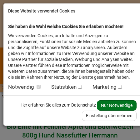
Diese Website verwendet Cookies
Sie haben die Wahl welche Cookies Sie erlauben möchten!
Wir verwenden Cookies, um Inhalte und Anzeigen zu
personalisieren, Funktionen für soziale Medien anbieten zu können
und die Zugriffe auf unsere Website zu analysieren. Außerdem
geben wir Informationen zu Ihrer Verwendung unserer Website an
unsere Partner für soziale Medien, Werbung und Analysen weiter.
Unsere Partner führen diese Informationen möglicherweise mit
weiteren Daten zusammen, die Sie ihnen bereitgestellt haben oder
die sie im Rahmen Ihrer Nutzung der Dienste gesammelt haben.
Notwendig
Statistiken
Marketing
Zutaten A-Z
Futterwissen
mit Vorrat SPAREN
AllesFinder
Service FAQ
Verkäufer vor Ort
Startseite
Heimtier
Hund Nassfutter
Hier erfahren Sie alles zum Datenschutz
Nur Notwendige
Einstellung übernehmen
Bio Ente mit Fenchel Apfel und Buchweizen
800g Hund Nassfutter Herrmann