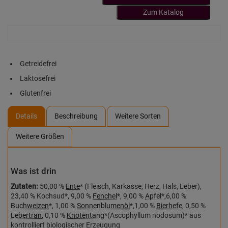
Zum Katalog
Getreidefrei
Laktosefrei
Glutenfrei
Details
Beschreibung
Weitere Sorten
Weitere Größen
Was ist drin
Zutaten:
50,00 %
Ente
* (Fleisch, Karkasse, Herz, Hals, Leber),
23,40 % Kochsud*, 9,00 %
Fenchel
*, 9,00 %
Apfel
*,6,00 %
Buchweizen
*, 1,00 %
Sonnenblumenöl
*,1,00 %
Bierhefe
, 0,50 %
Lebertran
, 0,10 %
Knotentang
*(Ascophyllum nodosum)* aus
kontrolliert biologischer Erzeugung