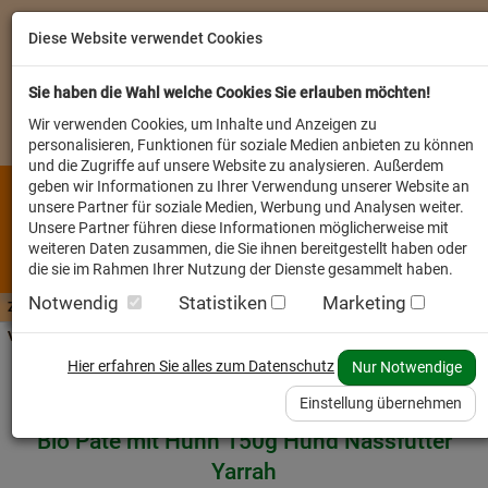
Diese Website verwendet Cookies
Sie haben die Wahl welche Cookies Sie erlauben möchten!
Wir verwenden Cookies, um Inhalte und Anzeigen zu
personalisieren, Funktionen für soziale Medien anbieten zu können
und die Zugriffe auf unsere Website zu analysieren. Außerdem
geben wir Informationen zu Ihrer Verwendung unserer Website an
unsere Partner für soziale Medien, Werbung und Analysen weiter.
Unsere Partner führen diese Informationen möglicherweise mit
weiteren Daten zusammen, die Sie ihnen bereitgestellt haben oder
die sie im Rahmen Ihrer Nutzung der Dienste gesammelt haben.
Notwendig
Statistiken
Marketing
Zutaten A-Z
Futterwissen
mit Vorrat SPAREN
AllesFinder
Service FAQ
Verkäufer vor Ort
Startseite
Heimtier
Hund Nassfutter
Hier erfahren Sie alles zum Datenschutz
Nur Notwendige
Einstellung übernehmen
Bio Pate mit Huhn 150g Hund Nassfutter
Yarrah