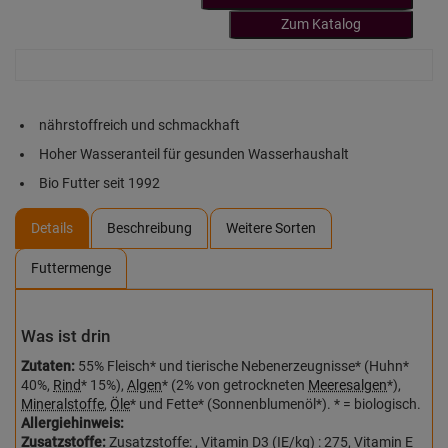
Zum Katalog
nährstoffreich und schmackhaft
Hoher Wasseranteil für gesunden Wasserhaushalt
Bio Futter seit 1992
Details
Beschreibung
Weitere Sorten
Futtermenge
Was ist drin
Zutaten:
55% Fleisch* und tierische Nebenerzeugnisse* (Huhn*
40%,
Rind
* 15%),
Algen
* (2% von getrockneten
Meeresalgen
*),
Mineralstoffe
,
Öle
* und Fette* (Sonnenblumenöl*). * = biologisch.
Allergiehinweis:
Zusatzstoffe:
Zusatzstoffe: , Vitamin D3 (IE/kg) : 275, Vitamin E