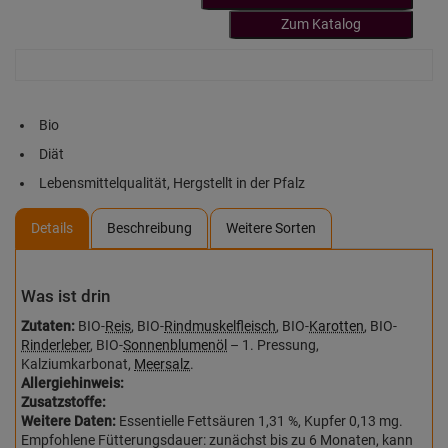
Zum Katalog
Bio
Diät
Lebensmittelqualität, Hergstellt in der Pfalz
Details
Beschreibung
Weitere Sorten
Was ist drin
Zutaten:
BIO-
Reis
, BIO-
Rindmuskelfleisch
, BIO-
Karotten
, BIO-
Rinderleber
, BIO-
Sonnenblumenöl
– 1. Pressung,
Kalziumkarbonat,
Meersalz
.
Allergiehinweis:
Zusatzstoffe:
Weitere Daten:
Essentielle Fettsäuren 1,31 %, Kupfer 0,13 mg.
Empfohlene Fütterungsdauer: zunächst bis zu 6 Monaten, kann