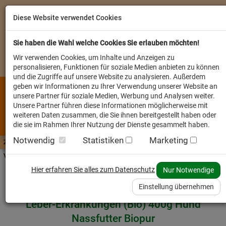
Diese Website verwendet Cookies
Sie haben die Wahl welche Cookies Sie erlauben möchten!
Wir verwenden Cookies, um Inhalte und Anzeigen zu
personalisieren, Funktionen für soziale Medien anbieten zu können
und die Zugriffe auf unsere Website zu analysieren. Außerdem
geben wir Informationen zu Ihrer Verwendung unserer Website an
unsere Partner für soziale Medien, Werbung und Analysen weiter.
Unsere Partner führen diese Informationen möglicherweise mit
weiteren Daten zusammen, die Sie ihnen bereitgestellt haben oder
die sie im Rahmen Ihrer Nutzung der Dienste gesammelt haben.
Notwendig
Statistiken
Marketing
Zutaten A-Z
Futterwissen
mit Vorrat SPAREN
AllesFinder
Service FAQ
Verkäufer vor Ort
Startseite
Heimtier
Hund Nassfutter
Hier erfahren Sie alles zum Datenschutz
Nur Notwendige
Einstellung übernehmen
Leber-Erkrankungen (Bio) 400g Hund
Nassfutter Biopur