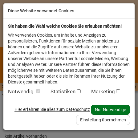
Diese Website verwendet Cookies
Sie haben die Wahl welche Cookies Sie erlauben möchten!
Wir verwenden Cookies, um Inhalte und Anzeigen zu
personalisieren, Funktionen für soziale Medien anbieten zu
können und die Zugriffe auf unsere Website zu analysieren.
Außerdem geben wir Informationen zu Ihrer Verwendung
unserer Website an unsere Partner für soziale Medien, Werbung
und Analysen weiter. Unsere Partner führen diese Informationen
möglicherweise mit weiteren Daten zusammen, die Sie ihnen
bereitgestellt haben oder die sie im Rahmen Ihrer Nutzung der
Dienste gesammelt haben.
Zutaten A-Z
Futterwissen
mit Vorrat SPAREN
AllesFinder
Service FAQ
Notwendig
Statistiken
Marketing
Verkäufer vor Ort
Startseite
Heimtier
Hund Trockenfutter
Hier erfahren Sie alles zum Datenschutz
Nur Notwendige
Mit dem Ausbau des Shops wird diese Seite
Einstellung übernehmen
bald zu Verfügung stehen
kein Artikel vorhanden