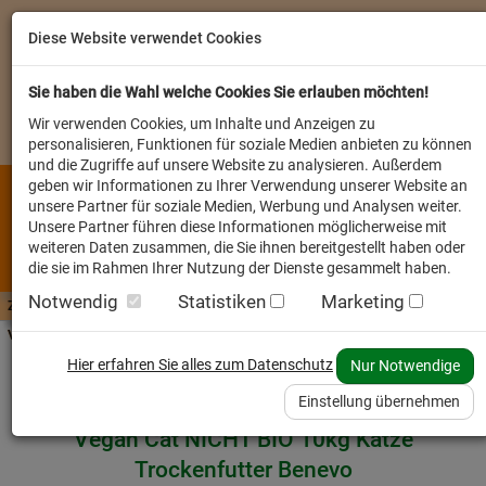
Diese Website verwendet Cookies
Sie haben die Wahl welche Cookies Sie erlauben möchten!
Wir verwenden Cookies, um Inhalte und Anzeigen zu
personalisieren, Funktionen für soziale Medien anbieten zu können
und die Zugriffe auf unsere Website zu analysieren. Außerdem
geben wir Informationen zu Ihrer Verwendung unserer Website an
unsere Partner für soziale Medien, Werbung und Analysen weiter.
Unsere Partner führen diese Informationen möglicherweise mit
weiteren Daten zusammen, die Sie ihnen bereitgestellt haben oder
die sie im Rahmen Ihrer Nutzung der Dienste gesammelt haben.
Notwendig
Statistiken
Marketing
Zutaten A-Z
Futterwissen
mit Vorrat SPAREN
AllesFinder
Service FAQ
Verkäufer vor Ort
Startseite
Heimtier
Katze Trockenfutter
Hier erfahren Sie alles zum Datenschutz
Nur Notwendige
Einstellung übernehmen
Vegan Cat NICHT BIO 10kg Katze
Trockenfutter Benevo