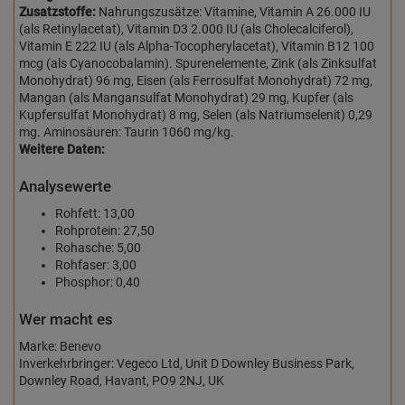
Zusatzstoffe:
Nahrungszusätze: Vitamine, Vitamin A 26.000 IU
(als Retinylacetat), Vitamin D3 2.000 IU (als Cholecalciferol),
Vitamin E 222 IU (als Alpha-Tocopherylacetat), Vitamin B12 100
mcg (als Cyanocobalamin). Spurenelemente, Zink (als Zinksulfat
Monohydrat) 96 mg, Eisen (als Ferrosulfat Monohydrat) 72 mg,
Mangan (als Mangansulfat Monohydrat) 29 mg, Kupfer (als
Kupfersulfat Monohydrat) 8 mg, Selen (als Natriumselenit) 0,29
mg. Aminosäuren: Taurin 1060 mg/kg.
Weitere Daten:
Analysewerte
Rohfett: 13,00
Rohprotein: 27,50
Rohasche: 5,00
Rohfaser: 3,00
Phosphor: 0,40
Wer macht es
Marke: Benevo
Inverkehrbringer: Vegeco Ltd, Unit D Downley Business Park,
Downley Road, Havant, PO9 2NJ, UK