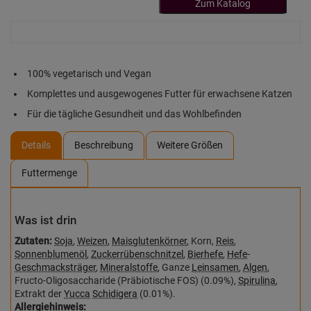
Zum Katalog
100% vegetarisch und Vegan
Komplettes und ausgewogenes Futter für erwachsene Katzen
Für die tägliche Gesundheit und das Wohlbefinden
Details
Beschreibung
Weitere Größen
Futtermenge
Was ist drin
Zutaten:
Soja
,
Weizen
,
Maisglutenkörner
, Korn,
Reis
,
Sonnenblumenöl
,
Zuckerrübenschnitzel
,
Bierhefe
,
Hefe
-
Geschmacksträger
,
Mineralstoffe
, Ganze
Leinsamen
,
Algen
,
Fructo-Oligosaccharide (Präbiotische FOS) (0.09%),
Spirulina
,
Extrakt der
Yucca
Schidigera
(0.01%).
Allergiehinweis: