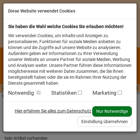
Diese Website verwendet Cookies
Sie haben die Wahl welche Cookies Sie erlauben möchten!
Wir verwenden Cookies, um Inhalte und Anzeigen zu
personalisieren, Funktionen für soziale Medien anbieten zu
können und die Zugriffe auf unsere Website zu analysieren.
Außerdem geben wir Informationen zu Ihrer Verwendung
unserer Website an unsere Partner für soziale Medien, Werbung
und Analysen weiter. Unsere Partner führen diese Informationen
möglicherweise mit weiteren Daten zusammen, die Sie ihnen
bereitgestellt haben oder die sie im Rahmen Ihrer Nutzung der
Dienste gesammelt haben.
Zutaten A-Z
Futterwissen
mit Vorrat SPAREN
AllesFinder
Service FAQ
Notwendig
Statistiken
Marketing
Verkäufer vor Ort
Startseite
Heimtier
Hund Snack
Hier erfahren Sie alles zum Datenschutz
Nur Notwendige
Mit dem Ausbau des Shops wird diese Seite
Einstellung übernehmen
bald zu Verfügung stehen
kein Artikel vorhanden